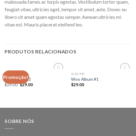
malesuada fames ac turpis egestas. Vestibulum tortor quam,
feugiat vitae, ultricies eget, tempor sit amet, ante. Donec eu
libero sit amet quam egestas semper. Aenean ultricies mi
vitae est. Mauris placerat eleifend leo.
PRODUTOS RELACIONADOS
MUSIC
ALBUMS
Promoção!
Add to
Add to
Woo Single #2
Woo Album #1
wishlist
wishlist
$
29.00
$
29.00
$
29.00
SOBRE NÓS