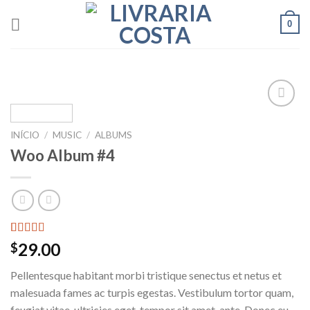
Skip
0
to
content
Add to
wishlist
INÍCIO
/
MUSIC
/
ALBUMS
Woo Album #4
Classificado
2
29.00
$
com
5.00
em 5 com
Pellentesque habitant morbi tristique senectus et netus et
base em
classificações
malesuada fames ac turpis egestas. Vestibulum tortor quam,
de clientes
feugiat vitae, ultricies eget, tempor sit amet, ante. Donec eu