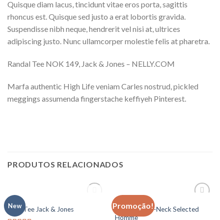
Quisque diam lacus, tincidunt vitae eros porta, sagittis
rhoncus est. Quisque sed justo a erat lobortis gravida.
Suspendisse nibh neque, hendrerit vel nisi at, ultrices
adipiscing justo. Nunc ullamcorper molestie felis at pharetra.
Randal Tee NOK 149, Jack & Jones – NELLY.COM
Marfa authentic High Life veniam Carles nostrud, pickled
meggings assumenda fingerstache keffiyeh Pinterest.
PRODUTOS RELACIONADOS
ESGOTADO
MEN
MEN
Promoção!
Add to
Add to
New
Wicked SS O-Neck Selected
Land Tee Jack & Jones
wishlist
wishlist
Homme