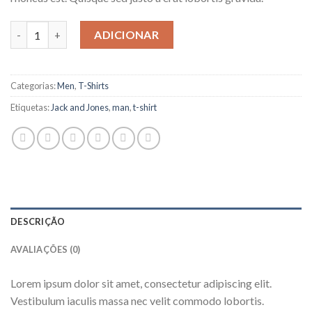
Quantidade de Randal Tee Jack & Jones
ADICIONAR
Categorias:
Men
,
T-Shirts
Etiquetas:
Jack and Jones
,
man
,
t-shirt
DESCRIÇÃO
AVALIAÇÕES (0)
Lorem ipsum dolor sit amet, consectetur adipiscing elit.
Vestibulum iaculis massa nec velit commodo lobortis.