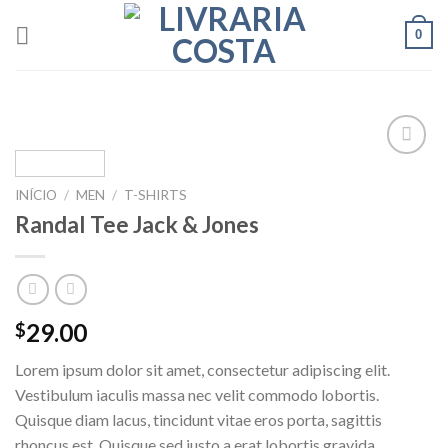
Skip
0
to
content
Add to
wishlist
INÍCIO
/
MEN
/
T-SHIRTS
Randal Tee Jack & Jones
29.00
$
Lorem ipsum dolor sit amet, consectetur adipiscing elit.
Vestibulum iaculis massa nec velit commodo lobortis.
Quisque diam lacus, tincidunt vitae eros porta, sagittis
rhoncus est. Quisque sed justo a erat lobortis gravida.