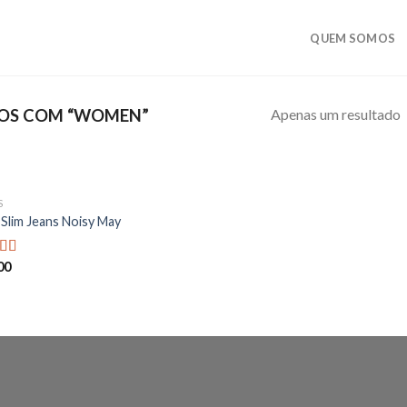
QUEM SOMOS
Apenas um resultado
OS COM “WOMEN”
S
Add to
 Slim Jeans Noisy May
wishlist
00
iação
de