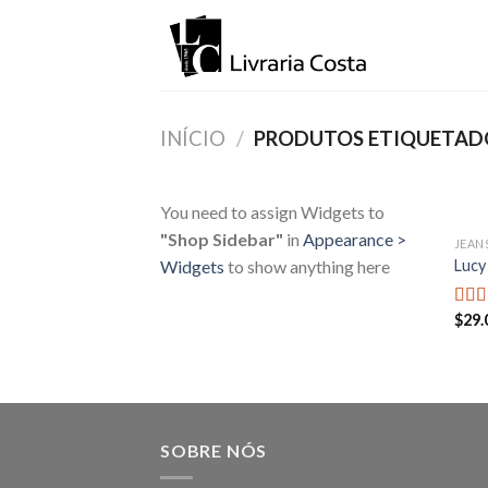
Skip
to
content
INÍCIO
/
PRODUTOS ETIQUETAD
You need to assign Widgets to
"Shop Sidebar"
in
Appearance >
JEAN
Lucy
Widgets
to show anything here
$
29.
Aval
3.00
5
SOBRE NÓS