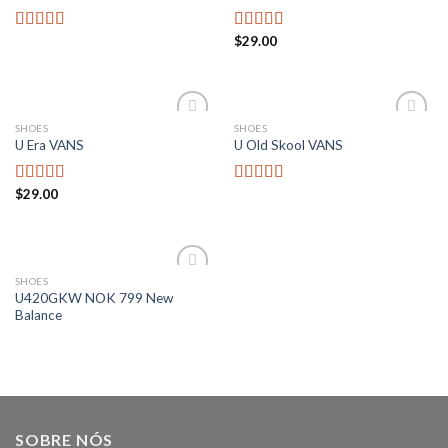
$
29.00
Avaliação
Avaliação
4.00
de 5
5.00
de 5
SHOES
SHOES
Add to
Add to
U Era VANS
U Old Skool VANS
wishlist
wishlist
$
29.00
Avaliação
Avaliação
3.50
de
3.67
de 5
5
SHOES
Add to
U420GKW NOK 799 New
wishlist
Balance
SOBRE NÓS