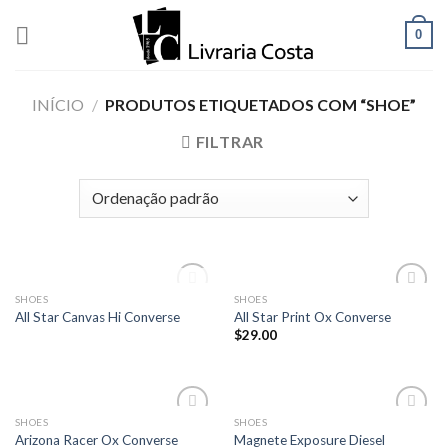
Skip
0
to
content
INÍCIO
/
PRODUTOS ETIQUETADOS COM “SHOE”
FILTRAR
ESGOTADO
SHOES
SHOES
Add to
Add to
All Star Canvas Hi Converse
All Star Print Ox Converse
wishlist
wishlist
$
29.00
SHOES
SHOES
Add to
Add to
Arizona Racer Ox Converse
Magnete Exposure Diesel
wishlist
wishlist