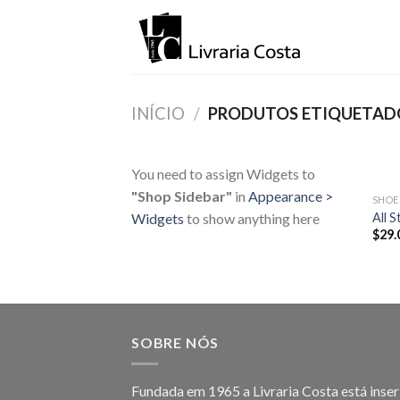
Skip
to
content
INÍCIO
/
PRODUTOS ETIQUETAD
You need to assign Widgets to
"Shop Sidebar"
in
Appearance >
SHOE
All 
Widgets
to show anything here
$
29.
SOBRE NÓS
Fundada em 1965 a Livraria Costa está inser