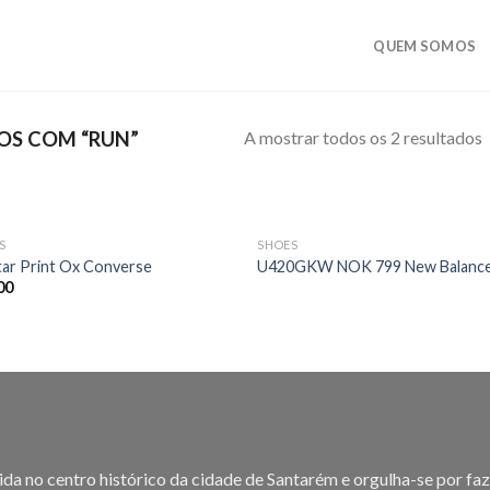
QUEM SOMOS
A mostrar todos os 2 resultados
OS COM “RUN”
S
SHOES
Add to
Add
Star Print Ox Converse
U420GKW NOK 799 New Balanc
wishlist
wish
00
ida no centro histórico da cidade de Santarém e orgulha-se por faz