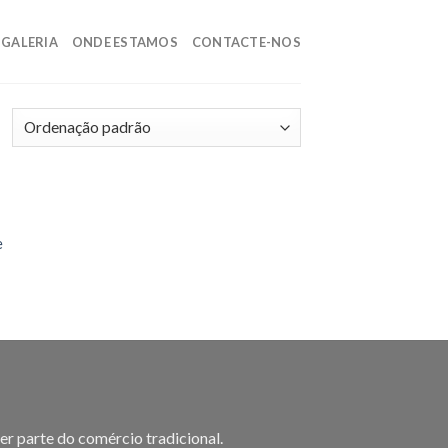
GALERIA
ONDE ESTAMOS
CONTACTE-NOS
 to
e
list
er parte do comércio tradicional.