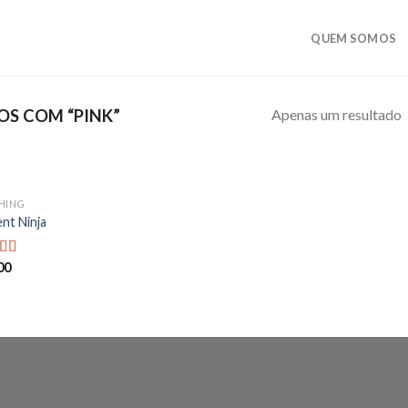
QUEM SOMOS
Apenas um resultado
S COM “PINK”
HING
Add to
ent Ninja
wishlist
00
iação
de 5