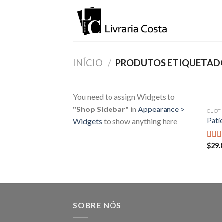
Skip
to
content
INÍCIO
/
PRODUTOS ETIQUETADO
You need to assign Widgets to
"Shop Sidebar"
in
Appearance >
CLOT
Pati
Widgets
to show anything here
$
29.
Aval
4.67
SOBRE NÓS